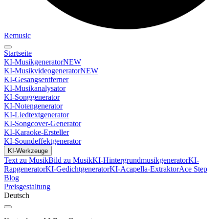
Remusic
Startseite
KI-Musikgenerator
NEW
KI-Musikvideogenerator
NEW
KI-Gesangsentferner
KI-Musikanalysator
KI-Songgenerator
KI-Notengenerator
KI-Liedtextgenerator
KI-Songcover-Generator
KI-Karaoke-Ersteller
KI-Soundeffektgenerator
KI-Werkzeuge
Text zu Musik
Bild zu Musik
KI-Hintergrundmusikgenerator
KI-
Rapgenerator
KI-Gedichtgenerator
KI-Acapella-Extraktor
Ace Step
Blog
Preisgestaltung
Deutsch