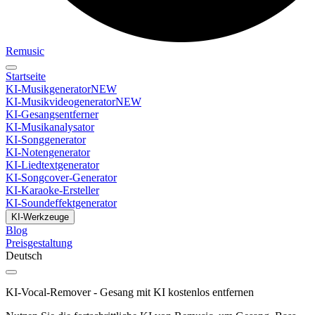
Remusic
Startseite
KI-Musikgenerator
NEW
KI-Musikvideogenerator
NEW
KI-Gesangsentferner
KI-Musikanalysator
KI-Songgenerator
KI-Notengenerator
KI-Liedtextgenerator
KI-Songcover-Generator
KI-Karaoke-Ersteller
KI-Soundeffektgenerator
KI-Werkzeuge
Blog
Preisgestaltung
Deutsch
KI-Vocal-Remover - Gesang mit KI kostenlos entfernen