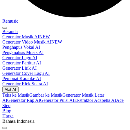
Remusic
Beranda
Generator Musik AI
NEW
Generator Video Musik AI
NEW
Penghapus Vokal AI
Penganalisis Musik AI
Generator Lagu AI
Generator Partitur AI
Generator Lirik AI
Generator Cover Lagu AI
Pembuat Karaoke AI
Generator Efek Suara AI
Alat AI
Teks ke Musik
Gambar ke Musik
Generator Musik Latar
AI
Generator Rap AI
Generator Puisi AI
Ekstraktor Acapella AI
Ace
Step
Blog
Harga
Bahasa Indonesia