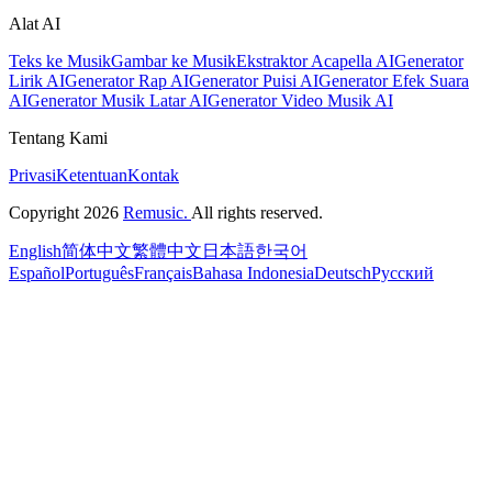
Alat AI
Teks ke Musik
Gambar ke Musik
Ekstraktor Acapella AI
Generator
Lirik AI
Generator Rap AI
Generator Puisi AI
Generator Efek Suara
AI
Generator Musik Latar AI
Generator Video Musik AI
Tentang Kami
Privasi
Ketentuan
Kontak
Copyright 2026
Remusic.
All rights reserved.
English
简体中文
繁體中文
日本語
한국어
Español
Português
Français
Bahasa Indonesia
Deutsch
Русский