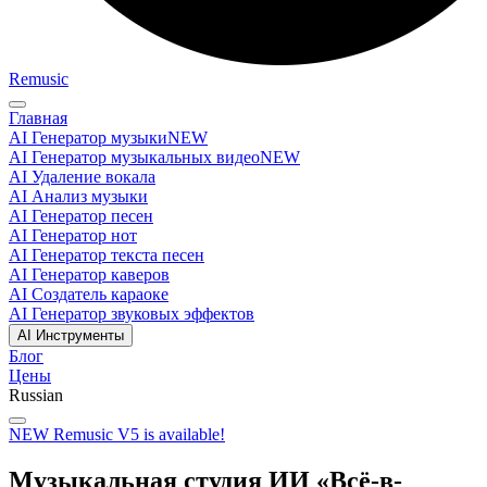
Remusic
Главная
AI Генератор музыки
NEW
AI Генератор музыкальных видео
NEW
AI Удаление вокала
AI Анализ музыки
AI Генератор песен
AI Генератор нот
AI Генератор текста песен
AI Генератор каверов
AI Создатель караоке
AI Генератор звуковых эффектов
AI Инструменты
Блог
Цены
Russian
NEW
Remusic V5 is available!
Музыкальная студия ИИ «Всё-в-