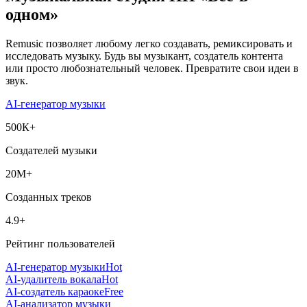
одном»
Remusic позволяет любому легко создавать, ремиксировать и
исследовать музыку. Будь вы музыкант, создатель контента
или просто любознательный человек. Превратите свои идеи в
звук.
AI-генератор музыки
500К+
Создателей музыки
20М+
Созданных треков
4.9+
Рейтинг пользователей
AI-генератор музыки
Hot
AI-удалитель вокала
Hot
AI-создатель караоке
Free
AI-анализатор музыки