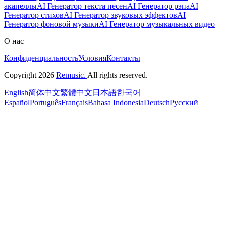
акапеллы
AI Генератор текста песен
AI Генератор рэпа
AI
Генератор стихов
AI Генератор звуковых эффектов
AI
Генератор фоновой музыки
AI Генератор музыкальных видео
О нас
Конфиденциальность
Условия
Контакты
Copyright 2026
Remusic.
All rights reserved.
English
简体中文
繁體中文
日本語
한국어
Español
Português
Français
Bahasa Indonesia
Deutsch
Русский