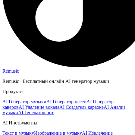
Remusic
Remusic - Бесплатный онлайн AI генератор музыки
Продукты
AI Генератор музыки
AI Генератор песен
AI Генератор
каверов
AI Удаление вокала
AI Создатель караоке
AI Анализ
музыки
AI Генератор нот
AI Инструменты
Текст в музыку
Изображение в музыку
AI Извлечение