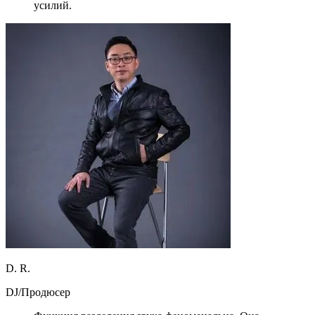
усилий.
D. R.
DJ/Продюсер