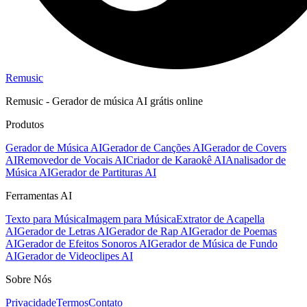
Remusic
Remusic - Gerador de música AI grátis online
Produtos
Gerador de Música AI
Gerador de Canções AI
Gerador de Covers
AI
Removedor de Vocais AI
Criador de Karaokê AI
Analisador de
Música AI
Gerador de Partituras AI
Ferramentas AI
Texto para Música
Imagem para Música
Extrator de Acapella
AI
Gerador de Letras AI
Gerador de Rap AI
Gerador de Poemas
AI
Gerador de Efeitos Sonoros AI
Gerador de Música de Fundo
AI
Gerador de Videoclipes AI
Sobre Nós
Privacidade
Termos
Contato