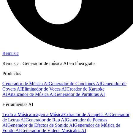
Remusic
Remusic - Generador de música AI en línea gratis
Productos
Generador de Música AI
Generador de Canciones AI
Generador de
Covers AI
Eliminador de Voces AI
Creador de Karaoke
AI
Analizador de Música AI
Generador de Partituras AI
Herramientas AI
Texto a Música
Imagen a Música
Extractor de Acapella AI
Generador
de Letras AI
Generador de Rap AI
Generador de Poemas
AI
Generador de Efectos de Sonido AI
Generador de Música de
Fondo AI
Generador de Videos Musicales AI