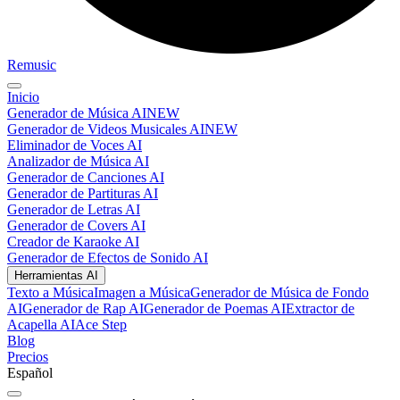
Remusic
Inicio
Generador de Música AI
NEW
Generador de Videos Musicales AI
NEW
Eliminador de Voces AI
Analizador de Música AI
Generador de Canciones AI
Generador de Partituras AI
Generador de Letras AI
Generador de Covers AI
Creador de Karaoke AI
Generador de Efectos de Sonido AI
Herramientas AI
Texto a Música
Imagen a Música
Generador de Música de Fondo
AI
Generador de Rap AI
Generador de Poemas AI
Extractor de
Acapella AI
Ace Step
Blog
Precios
Español