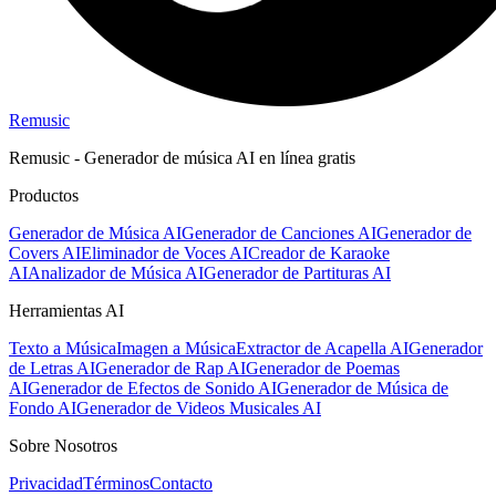
Remusic
Remusic - Generador de música AI en línea gratis
Productos
Generador de Música AI
Generador de Canciones AI
Generador de
Covers AI
Eliminador de Voces AI
Creador de Karaoke
AI
Analizador de Música AI
Generador de Partituras AI
Herramientas AI
Texto a Música
Imagen a Música
Extractor de Acapella AI
Generador
de Letras AI
Generador de Rap AI
Generador de Poemas
AI
Generador de Efectos de Sonido AI
Generador de Música de
Fondo AI
Generador de Videos Musicales AI
Sobre Nosotros
Privacidad
Términos
Contacto