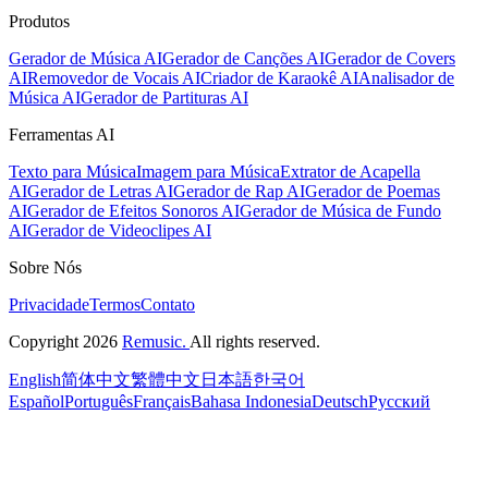
Produtos
Gerador de Música AI
Gerador de Canções AI
Gerador de Covers
AI
Removedor de Vocais AI
Criador de Karaokê AI
Analisador de
Música AI
Gerador de Partituras AI
Ferramentas AI
Texto para Música
Imagem para Música
Extrator de Acapella
AI
Gerador de Letras AI
Gerador de Rap AI
Gerador de Poemas
AI
Gerador de Efeitos Sonoros AI
Gerador de Música de Fundo
AI
Gerador de Videoclipes AI
Sobre Nós
Privacidade
Termos
Contato
Copyright 2026
Remusic.
All rights reserved.
English
简体中文
繁體中文
日本語
한국어
Español
Português
Français
Bahasa Indonesia
Deutsch
Русский